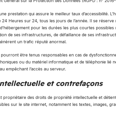
nt Général sur la Protection des Données (RGPD : n° 2016
 une prestation qui assure le meilleur taux d’accessibilité. L
 24 Heures sur 24, tous les jours de l’année. Il se réserve 
e d’hébergement pour les durées les plus courtes possibles
on de ses infrastructures, de défaillance de ses infrastruct
génèrent un trafic réputé anormal.
ne pourront être tenus responsables en cas de dysfonction
éphoniques ou du matériel informatique et de téléphonie lié
au empêchant l’accès au serveur.
intellectuelle et contrefaçons
t propriétaire des droits de propriété intellectuelle et détien
ibles sur le site internet, notamment les textes, images, gr