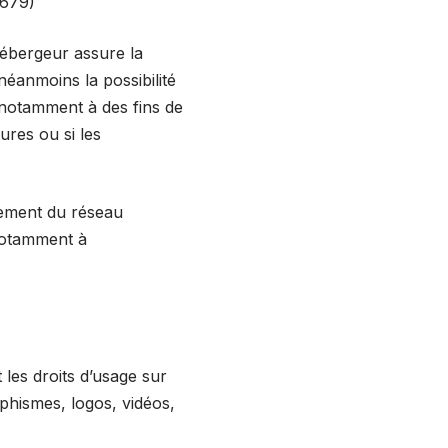
-679)
’hébergeur assure la
néanmoins la possibilité
 notamment à des fins de
ures ou si les
nement du réseau
 notamment à
t les droits d’usage sur
aphismes, logos, vidéos,