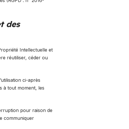
ées (RGPD : n° 2016-
et des
opriété Intellectuelle et
e réutiliser, céder ou
utilisation ci-après
es à tout moment, les
erruption pour raison de
s de communiquer