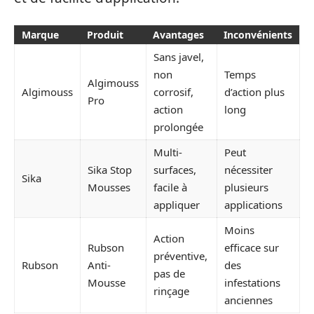
Marque
Produit
Avantages
Inconvénients
Sans javel,
non
Temps
Algimouss
Algimouss
corrosif,
d’action plus
Pro
action
long
prolongée
Multi-
Peut
Sika Stop
surfaces,
nécessiter
Sika
Mousses
facile à
plusieurs
appliquer
applications
Moins
Action
Rubson
efficace sur
préventive,
Rubson
Anti-
des
pas de
Mousse
infestations
rinçage
anciennes