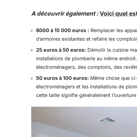
A découvrir également :
Voici quel es
8
000
à 15 000 euros :
Remplacer les appare
d’armoires existantes et refaire les comptoir
25
euros
à 50
euros
:
Démolir la cuisine ma
installations de plomberie au même endroit.
électroménagers, des comptoirs, des revête
50
euros
à 100
euros
:
Même chose que ci-d
électroménagers et les installations de plom
cette taille signifie généralement l’ouvertur