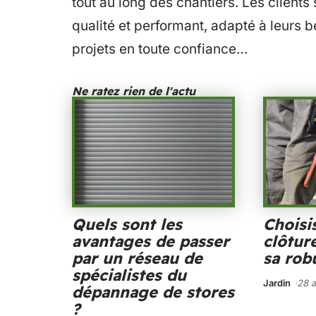
tout au long des chantiers. Les clients
qualité et performant, adapté à leurs b
projets en toute confiance…
Ne ratez rien de l'actu
Quels sont les
Choisi
avantages de passer
clôtur
par un réseau de
sa rob
spécialistes du
Jardin
28 a
dépannage de stores
?