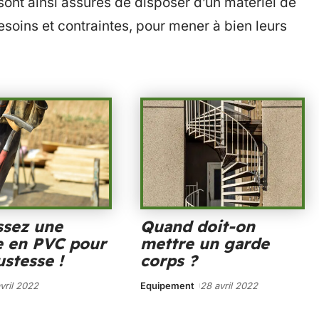
 sont ainsi assurés de disposer d’un matériel de
esoins et contraintes, pour mener à bien leurs
ssez une
Quand doit-on
e en PVC pour
mettre un garde
ustesse !
corps ?
vril 2022
Equipement
28 avril 2022