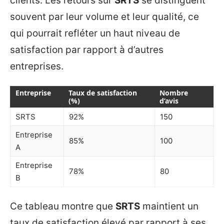
clients. Les retours sur
SRTS
se distinguent
souvent par leur volume et leur qualité, ce
qui pourrait refléter un haut niveau de
satisfaction par rapport à d’autres
entreprises.
Entreprise
Taux de satisfaction
Nombre
(%)
d’avis
SRTS
92%
150
Entreprise
85%
100
A
Entreprise
78%
80
B
Ce tableau montre que
SRTS
maintient un
taux de satisfaction élevé par rapport à ses