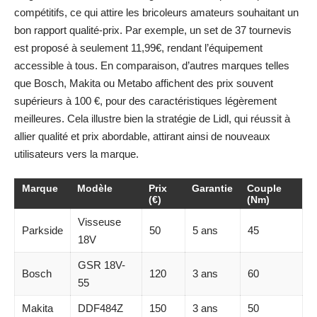
compétitifs, ce qui attire les bricoleurs amateurs souhaitant un
bon rapport qualité-prix. Par exemple, un set de 37 tournevis
est proposé à seulement 11,99€, rendant l’équipement
accessible à tous. En comparaison, d’autres marques telles
que Bosch, Makita ou Metabo affichent des prix souvent
supérieurs à 100 €, pour des caractéristiques légèrement
meilleures. Cela illustre bien la stratégie de Lidl, qui réussit à
allier qualité et prix abordable, attirant ainsi de nouveaux
utilisateurs vers la marque.
Marque
Modèle
Prix
Garantie
Couple
(€)
(Nm)
Visseuse
Parkside
50
5 ans
45
18V
GSR 18V-
Bosch
120
3 ans
60
55
Makita
DDF484Z
150
3 ans
50