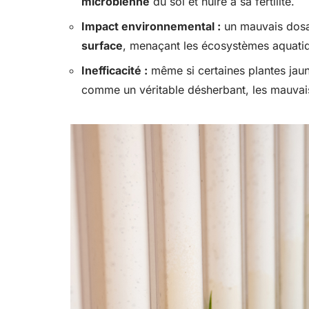
microbienne
du sol et nuire à sa fertilité.
Impact environnemental :
un mauvais dosa
surface
, menaçant les écosystèmes aquati
Inefficacité :
même si certaines plantes jauni
comme un véritable désherbant, les mauvai