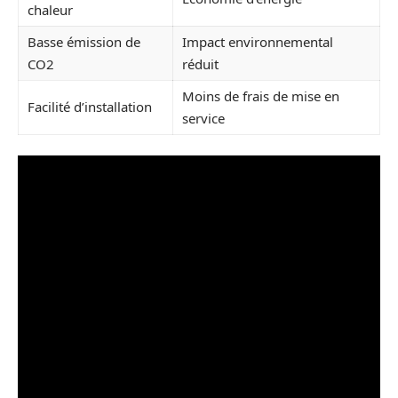
chaleur
Basse émission de
Impact environnemental
CO2
réduit
Moins de frais de mise en
Facilité d’installation
service