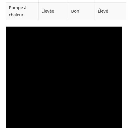
Pompe à
Élevée
Bon
Élevé
chaleur