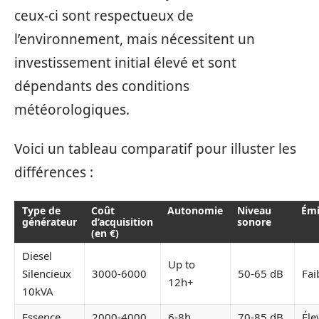
ceux-ci sont respectueux de
l’environnement, mais nécessitent un
investissement initial élevé et sont
dépendants des conditions
météorologiques.
Voici un tableau comparatif pour illuster les
différences :
Type de
Coût
Autonomie
Niveau
Émi
générateur
d’acquisition
sonore
(en €)
Diesel
Up to
Silencieux
3000-6000
50-65 dB
Fai
12h+
10kVA
Essence
2000-4000
6-8h
70-85 dB
Éle