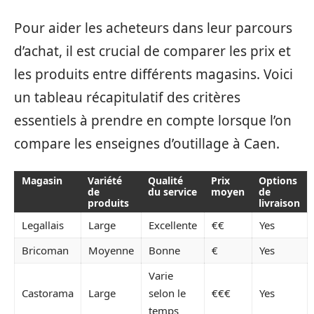
Pour aider les acheteurs dans leur parcours
d’achat, il est crucial de comparer les prix et
les produits entre différents magasins. Voici
un tableau récapitulatif des critères
essentiels à prendre en compte lorsque l’on
compare les enseignes d’outillage à Caen.
Magasin
Variété
Qualité
Prix
Options
de
du service
moyen
de
produits
livraison
Legallais
Large
Excellente
€€
Yes
Bricoman
Moyenne
Bonne
€
Yes
Varie
Castorama
Large
selon le
€€€
Yes
temps