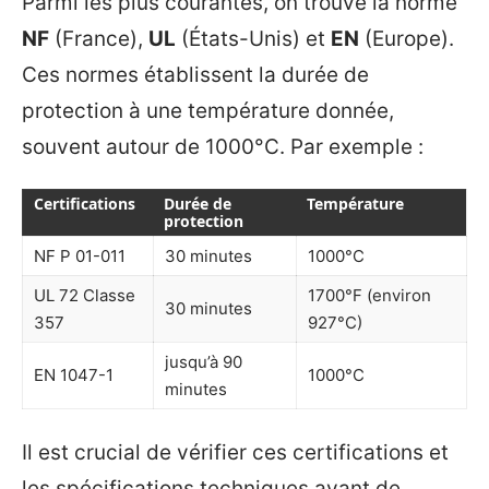
Parmi les plus courantes, on trouve la norme
NF
(France),
UL
(États-Unis) et
EN
(Europe).
Ces normes établissent la durée de
protection à une température donnée,
souvent autour de 1000°C. Par exemple :
Certifications
Durée de
Température
protection
NF P 01-011
30 minutes
1000°C
UL 72 Classe
1700°F (environ
30 minutes
357
927°C)
jusqu’à 90
EN 1047-1
1000°C
minutes
Il est crucial de vérifier ces certifications et
les spécifications techniques avant de